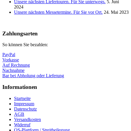
Unsere nächsten Liefertouren. Für Sie unterwegs.
5. Juni
2024
Unsere nächsten Messetermine. Für Sie vor Ort.
24. Mai 2023
Nach
oben
Zahlungsarten
So können Sie bezahlen:
PayPal
Vorkasse
Auf Rechnung
Nachnahme
Bar bei Abholung oder Lieferung
Informationen
Startseite
Impressum
Datenschutz
AGB
Versandkosten
Widerruf
OS-Plattform / Streitbeilegung